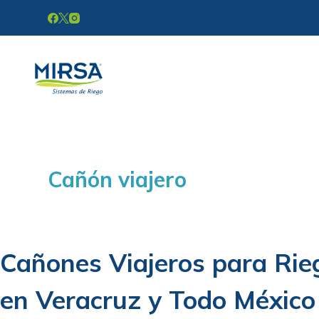
S
k
i
p
t
o
c
o
Cañón viajero
n
t
e
n
Cañones Viajeros para Rieg
t
en Veracruz y Todo México